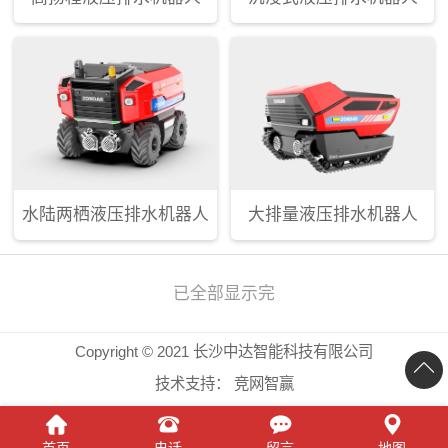
水陆两栖液压排水机器人
大排量液压排水机器人
已全部显示完
Copyright © 2021 长沙中达智能科技有限公司
技术支持：
竞网智赢